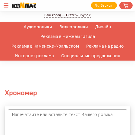
З
вонок
Ваш город —
Екатеринбург
?
Аудиоролики
Видеоролики
Дизайн
Реклама в Нижнем Тагиле
Реклама в Каменске-Уральском
Реклама на радио
Интернет реклама
Специальные предложения
Хрономер