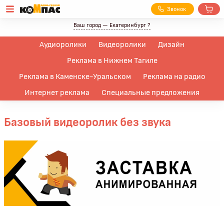
З
вонок
Ваш город —
Екатеринбург
?
Аудиоролики
Видеоролики
Дизайн
Реклама в Нижнем Тагиле
Реклама в Каменске-Уральском
Реклама на радио
Интернет реклама
Специальные предложения
Базовый видеоролик без звука