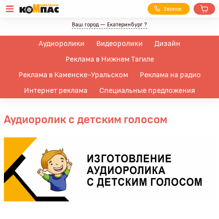
З
вонок
Ваш город —
Екатеринбург
?
Аудиоролики
Видеоролики
Дизайн
Реклама в Нижнем Тагиле
Реклама в Каменске-Уральском
Реклама на радио
Интернет реклама
Специальные предложения
Аудиоролик с детским голосом